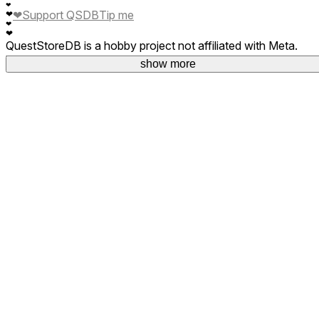
❤
❤
Support QSDB
Tip me
❤
❤
❤
QuestStoreDB is a hobby project not affiliated with Meta.
Your donations are welcome.
show more