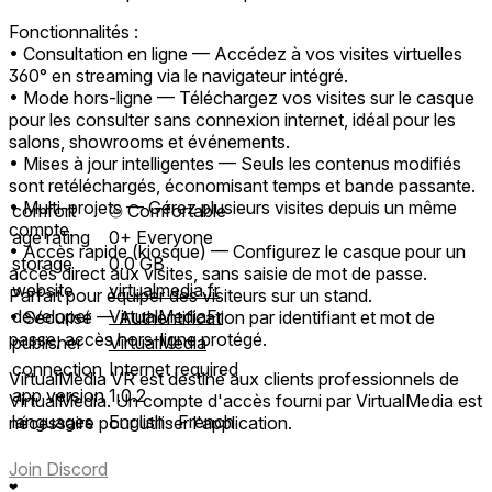
Fonctionnalités :
• Consultation en ligne — Accédez à vos visites virtuelles
360° en streaming via le navigateur intégré.
• Mode hors-ligne — Téléchargez vos visites sur le casque
pour les consulter sans connexion internet, idéal pour les
salons, showrooms et événements.
• Mises à jour intelligentes — Seuls les contenus modifiés
sont retéléchargés, économisant temps et bande passante.
• Multi-projets — Gérez plusieurs visites depuis un même
comfort
⦾
Comfortable
compte.
age rating
0+ Everyone
• Accès rapide (kiosque) — Configurez le casque pour un
storage
0.0 GB
accès direct aux visites, sans saisie de mot de passe.
website
virtualmedia.fr
Parfait pour équiper des visiteurs sur un stand.
developer
VirtualMediaFr
• Sécurisé — Authentification par identifiant et mot de
passe, accès hors-ligne protégé.
publisher
VirtualMedia
connection
Internet required
VirtualMedia VR est destiné aux clients professionnels de
app version
1.0.2
VirtualMedia. Un compte d'accès fourni par VirtualMedia est
languages
English ∙ French
nécessaire pour utiliser l'application.
Join Discord
❤